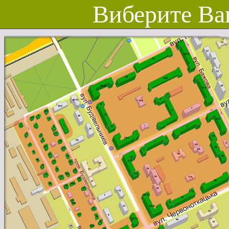
Виберите Ва